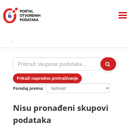
Preskoči
na
sadržaj
Skupovi podаtаkа
Prikaži napredno pretraživanje
Poredaj prema
Nisu pronađeni skupovi
podataka