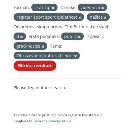
Formati:
csv / zip
Oznake:
zajednica
registar šport sport djelatnost
našice
Otvorenost skupa prema Tim Berners-Lee skali:
0
Vrsta podataka:
public
Izdavači:
grad-nasice
Tema:
Obrazovanje, kultura i sport
Filtriraj rezultate
Please try another search.
Također možete pristupiti ovom registru koristeći
API
(pogledajte
Dokumenаtаcijа API-jа
).