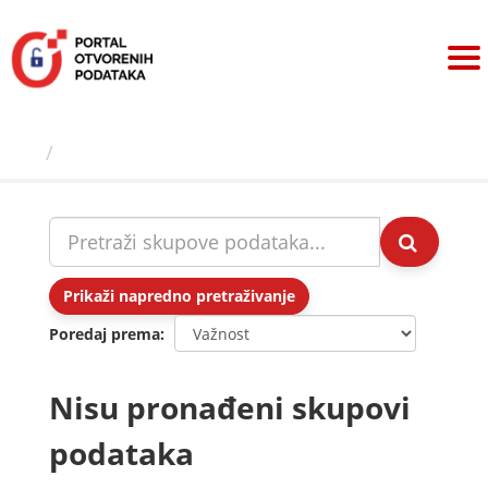
Preskoči
na
sadržaj
Skupovi podаtаkа
Prikaži napredno pretraživanje
Poredaj prema
Nisu pronađeni skupovi
podataka