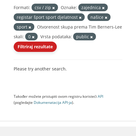
Formati:
csv / zip
Oznake:
zajednica
registar šport sport djelatnost
našice
sport
Otvorenost skupa prema Tim Berners-Lee
skali:
0
Vrsta podataka:
public
Filtriraj rezultate
Please try another search.
Također možete pristupiti ovom registru koristeći
API
(pogledajte
Dokumenаtаcijа API-jа
).