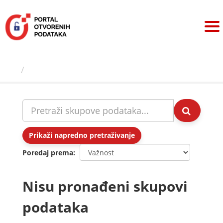
Preskoči
na
sadržaj
Skupovi podаtаkа
Prikaži napredno pretraživanje
Poredaj prema
Nisu pronađeni skupovi
podataka