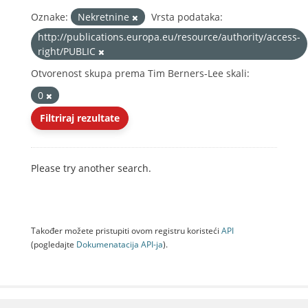
Oznake:
Nekretnine
Vrsta podataka:
http://publications.europa.eu/resource/authority/access-
right/PUBLIC
Otvorenost skupa prema Tim Berners-Lee skali:
0
Filtriraj rezultate
Please try another search.
Također možete pristupiti ovom registru koristeći
API
(pogledajte
Dokumenаtаcijа API-jа
).