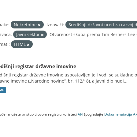
nake:
Nekretnine
Izdavači:
Središnji državni ured za razvoj
avača:
Javni sektor
Otvorenost skupa prema Tim Berners-Lee s
mati:
HTML
edišnji registar državne imovine
dišnji registar državne imovine uspostavljen je i vodi se sukladn
avne imovine („Narodne novine“, br. 112/18), a javni dio nudi...
ML
đer možete pristupiti ovom registru koristeći
API
(pogledajte
Dokumenаtаcijа AP
a (NEAKTIVAN)