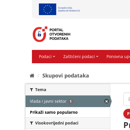
Preskoči
na
sadržaj
Skupovi podаtаkа
Tema
Vlada i javni sektor
1
Prikaži samo popularno
P
P
Visokovrijedni podaci