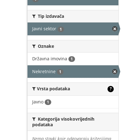
Tip izdavača
Javni sektor
1
Oznake
Državna imovina
1
Nekretnine
1
Vrsta podataka
?
Javno
1
Kategorija visokovrijednih
podataka
Nema stavki koje odgovaraju kriterijima