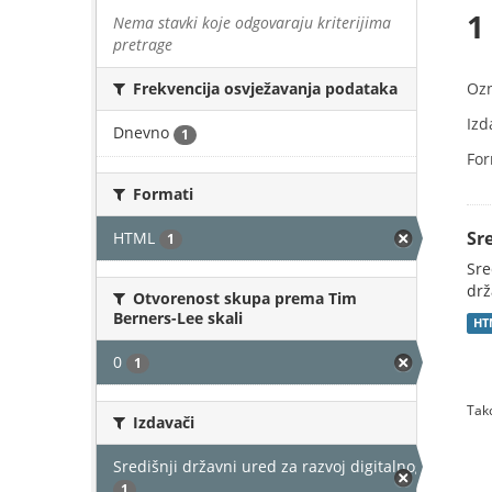
1
Nema stavki koje odgovaraju kriterijima
pretrage
Oz
Frekvencija osvježavanja podataka
Izd
Dnevno
1
For
Formati
Sr
HTML
1
Sre
drž
Otvorenost skupa prema Tim
Berners-Lee skali
HT
0
1
Tako
Izdavači
Središnji državni ured za razvoj digitalnog društv
1