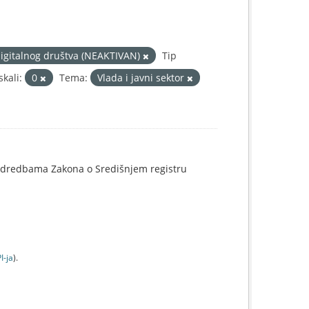
 digitalnog društva (NEAKTIVAN)
Tip
kali:
0
Tema:
Vlada i javni sektor
o odredbama Zakona o Središnjem registru
I-jа
).