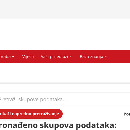
rikaži napredno pretraživanje
Po
ronađeno skupova podataka: