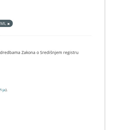
TML
o odredbama Zakona o Središnjem registru
I-jа
).