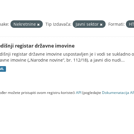
nake:
Nekretnine
Tip Izdavača:
Javni sektor
Formati:
H
edišnji registar državne imovine
dišnji registar državne imovine uspostavljen je i vodi se sukladn
avne imovine („Narodne novine“, br. 112/18), a javni dio nudi...
ML
đer možete pristupiti ovom registru koristeći
API
(pogledajte
Dokumenаtаcijа AP