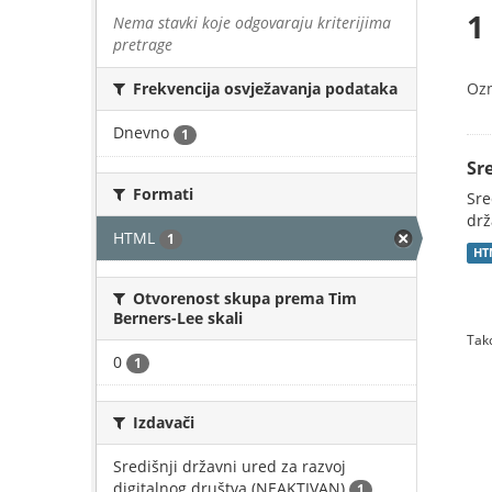
1
Nema stavki koje odgovaraju kriterijima
pretrage
Oz
Frekvencija osvježavanja podataka
Dnevno
1
Sr
Formati
Sre
drž
HTML
1
HT
Otvorenost skupa prema Tim
Berners-Lee skali
Tako
0
1
Izdavači
Središnji državni ured za razvoj
digitalnog društva (NEAKTIVAN)
1