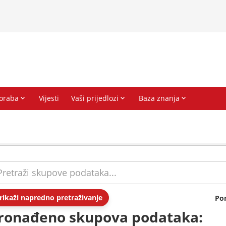
rikaži napredno pretraživanje
Po
ronađeno skupova podataka: