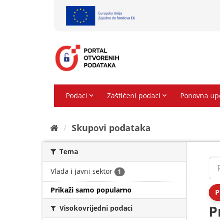
Preskoči
na
sadržaj
Skupovi podаtаkа
Tema
Vlada i javni sektor
1
Prikaži samo popularno
P
P
Visokovrijedni podaci