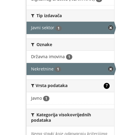
Tip izdavača
Javni sektor
1
Oznake
Državna imovina
1
Nekretnine
1
Vrsta podataka
?
Javno
1
Kategorija visokovrijednih
podataka
Nema stavki koje odgovaraju kriterijima