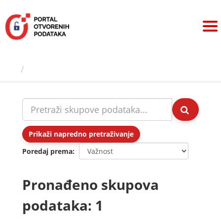
Preskoči
na
sadržaj
Skupovi podаtаkа
Prikaži napredno pretraživanje
Poredaj prema
Pronađeno skupova
podataka: 1