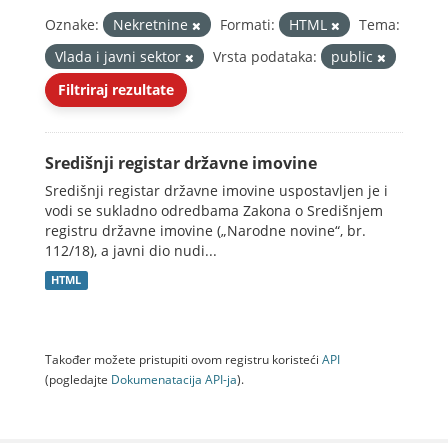
Oznake:
Nekretnine
Formati:
HTML
Tema:
Vlada i javni sektor
Vrsta podataka:
public
Filtriraj rezultate
Središnji registar državne imovine
Središnji registar državne imovine uspostavljen je i
vodi se sukladno odredbama Zakona o Središnjem
registru državne imovine („Narodne novine“, br.
112/18), a javni dio nudi...
HTML
Također možete pristupiti ovom registru koristeći
API
(pogledajte
Dokumenаtаcijа API-jа
).