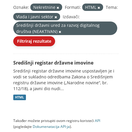
Oznake:
Nekretnine
Formati:
HTML
Tema:
Vlada i javni sektor
Izdavači:
Središnji državni ured za razvoj digitalnog
društva (NEAKTIVAN)
Filtriraj rezultate
Središnji registar državne imovine
Središnji registar državne imovine uspostavljen je i
vodi se sukladno odredbama Zakona o Središnjem
registru državne imovine („Narodne novine“, br.
112/18), a javni dio nudi...
HTML
Također možete pristupiti ovom registru koristeći
API
(pogledajte
Dokumenаtаcijа API-jа
).