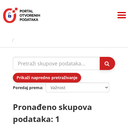
Preskoči
na
sadržaj
Skupovi podаtаkа
Prikaži napredno pretraživanje
Poredaj prema
Pronađeno skupova
podataka: 1