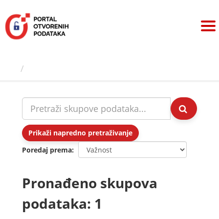
Preskoči
na
sadržaj
Skupovi podаtаkа
Prikaži napredno pretraživanje
Poredaj prema
Pronađeno skupova
podataka: 1