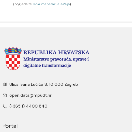
(pogledajte
Dokumenаtаcijа API-jа
).