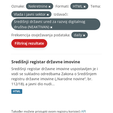
Oznake:
Nekretnine
Formati:
HTML
Tema:
Vlada i javni sektor
Izdavači:
Središnji državni ured za razvoj digitalnog
društva (NEAKTIVAN)
Frekvencija osvježavanja podataka:
daily
Filtriraj rezultate
Središnji registar državne imovine
Središnji registar državne imovine uspostavljen je i
vodi se sukladno odredbama Zakona o Središnjem
registru državne imovine („Narodne novine“, br.
112/18), a javni dio nudi...
HTML
Također možete pristupiti ovom registru koristeći
API