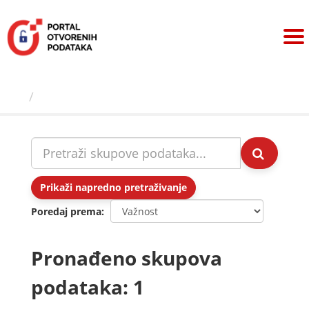
Preskoči
na
sadržaj
Skupovi podаtаkа
Prikaži napredno pretraživanje
Poredaj prema
Pronađeno skupova
podataka: 1