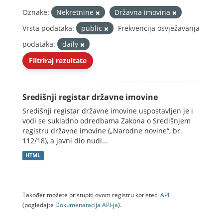
Oznake:
Nekretnine
Državna imovina
Vrsta podataka:
public
Frekvencija osvježavanja
podataka:
daily
Filtriraj rezultate
Središnji registar državne imovine
Središnji registar državne imovine uspostavljen je i
vodi se sukladno odredbama Zakona o Središnjem
registru državne imovine („Narodne novine“, br.
112/18), a javni dio nudi...
HTML
Također možete pristupiti ovom registru koristeći
API
(pogledajte
Dokumenаtаcijа API-jа
).