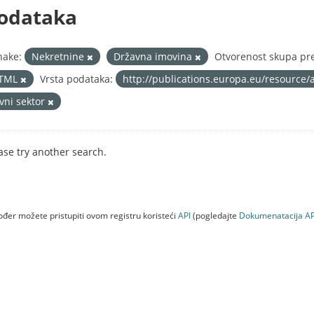
odataka
nake:
Nekretnine
Državna imovina
Otvorenost skupa pre
TML
Vrsta podataka:
http://publications.europa.eu/resource/
avni sektor
ase try another search.
đer možete pristupiti ovom registru koristeći
API
(pogledajte
Dokumenаtаcijа AP