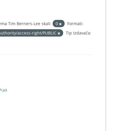
ma Tim Berners-Lee skali:
0
Formati:
authority/access-right/PUBLIC
Tip Izdavača:
I-jа
).