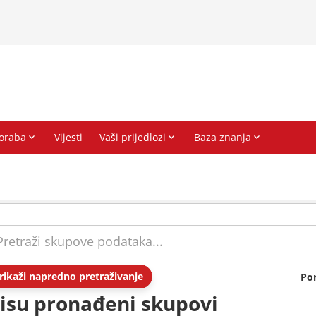
rikaži napredno pretraživanje
Po
isu pronađeni skupovi