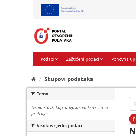
Preskoči
na
sadržaj
Skupovi podаtаkа
Tema
Nema stavki koje odgovaraju kriterijima
pretrage
P
Visokovrijedni podaci
N