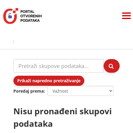
Preskoči
na
sadržaj
Skupovi podаtаkа
Prikaži napredno pretraživanje
Poredaj prema
Nisu pronađeni skupovi
podataka