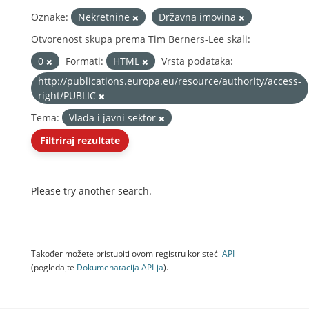
Oznake:
Nekretnine
Državna imovina
Otvorenost skupa prema Tim Berners-Lee skali:
0
Formati:
HTML
Vrsta podataka:
http://publications.europa.eu/resource/authority/access-
right/PUBLIC
Tema:
Vlada i javni sektor
Filtriraj rezultate
Please try another search.
Također možete pristupiti ovom registru koristeći
API
(pogledajte
Dokumenаtаcijа API-jа
).