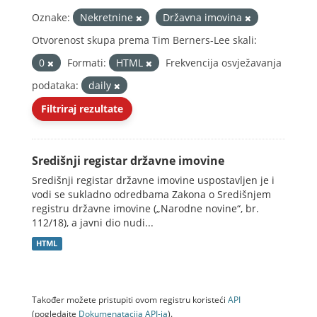
Oznake:
Nekretnine
Državna imovina
Otvorenost skupa prema Tim Berners-Lee skali:
0
Formati:
HTML
Frekvencija osvježavanja
podataka:
daily
Filtriraj rezultate
Središnji registar državne imovine
Središnji registar državne imovine uspostavljen je i
vodi se sukladno odredbama Zakona o Središnjem
registru državne imovine („Narodne novine“, br.
112/18), a javni dio nudi...
HTML
Također možete pristupiti ovom registru koristeći
API
(pogledajte
Dokumenаtаcijа API-jа
).