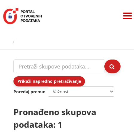
Preskoči
na
sadržaj
Skupovi podаtаkа
Prikaži napredno pretraživanje
Poredaj prema
Pronađeno skupova
podataka: 1