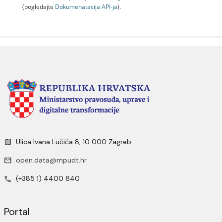
(pogledajte
Dokumenаtаcijа API-jа
).