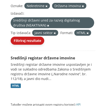
Oznake:
Nekretnine
Državna imovina
Izdavači:
Središnji državni ured za razvoj digitalnog
društva (NEAKTIVAN)
Tip Izdavača:
Javni sektor
Formati:
HTML
Filtriraj rezultate
Središnji registar državne imovine
Središnji registar državne imovine uspostavljen je i
vodi se sukladno odredbama Zakona o Središnjem
registru državne imovine („Narodne novine“, br.
112/18), a javni dio nudi...
HTML
Također možete pristupiti ovom registru koristeći
API