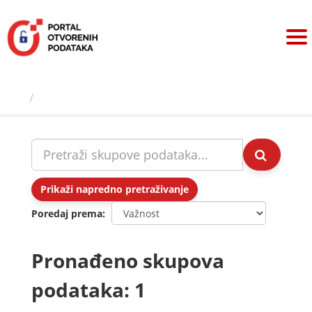
Preskoči
na
sadržaj
Skupovi podаtаkа
Prikaži napredno pretraživanje
Poredaj prema
Pronađeno skupova
podataka: 1