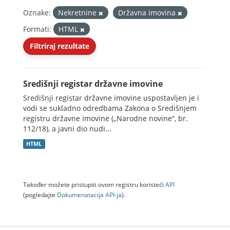
Oznake:
Nekretnine
Državna imovina
Formati:
HTML
Filtriraj rezultate
Središnji registar državne imovine
Središnji registar državne imovine uspostavljen je i
vodi se sukladno odredbama Zakona o Središnjem
registru državne imovine („Narodne novine“, br.
112/18), a javni dio nudi...
HTML
Također možete pristupiti ovom registru koristeći
API
(pogledajte
Dokumenаtаcijа API-jа
).