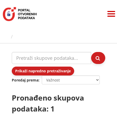
Preskoči
na
sadržaj
Skupovi podаtаkа
Prikaži napredno pretraživanje
Poredaj prema
Pronađeno skupova
podataka: 1