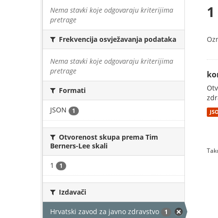
1
Nema stavki koje odgovaraju kriterijima
pretrage
Oz
Frekvencija osvježavanja podataka
Nema stavki koje odgovaraju kriterijima
pretrage
ko
Otv
Formati
zdr
JSON
1
JS
Otvorenost skupa prema Tim
Berners-Lee skali
Tako
1
1
Izdavači
Hrvatski zavod za javno zdravstvo
1