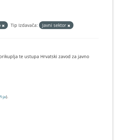
o
Tip Izdavača:
Javni sektor
e prikuplja te ustupa Hrvatski zavod za javno
I-jа
).