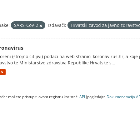
nake:
SARS-CoV-2
Izdavači:
Hrvatski zavod za javno zdravstv
ronavirus
oreni (strojno čitljivi) podaci na web stranici koronavirus.hr, a koj
avstvo te Ministarstvo zdravstva Republike Hrvatske s...
ON
đer možete pristupiti ovom registru koristeći
API
(pogledajte
Dokumenаtаcijа AP