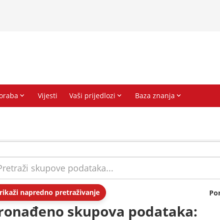
rikaži napredno pretraživanje
Po
ronađeno skupova podataka: