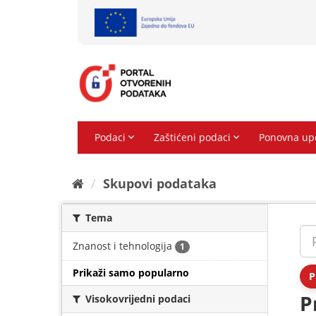
Preskoči
na
sadržaj
Skupovi podаtаkа
Tema
Znanost i tehnologija
1
Prikaži samo popularno
P
P
Visokovrijedni podaci