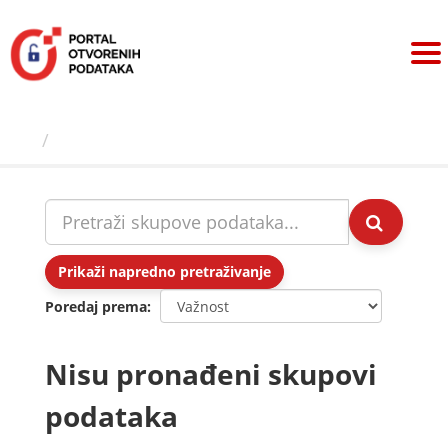
Preskoči
na
sadržaj
Skupovi podаtаkа
Prikaži napredno pretraživanje
Poredaj prema
Nisu pronađeni skupovi
podataka