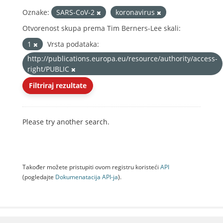
Oznake:
SARS-CoV-2
koronavirus
Otvorenost skupa prema Tim Berners-Lee skali:
1
Vrsta podataka:
http://publications.europa.eu/resource/authority/access-
right/PUBLIC
Filtriraj rezultate
Please try another search.
Također možete pristupiti ovom registru koristeći
API
(pogledajte
Dokumenаtаcijа API-jа
).