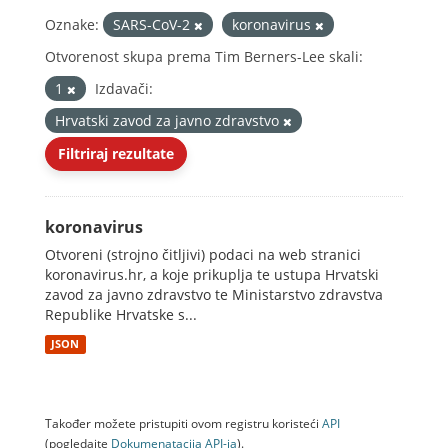
Oznake:
SARS-CoV-2
koronavirus
Otvorenost skupa prema Tim Berners-Lee skali:
1
Izdavači:
Hrvatski zavod za javno zdravstvo
Filtriraj rezultate
koronavirus
Otvoreni (strojno čitljivi) podaci na web stranici
koronavirus.hr, a koje prikuplja te ustupa Hrvatski
zavod za javno zdravstvo te Ministarstvo zdravstva
Republike Hrvatske s...
JSON
Također možete pristupiti ovom registru koristeći
API
(pogledajte
Dokumenаtаcijа API-jа
).