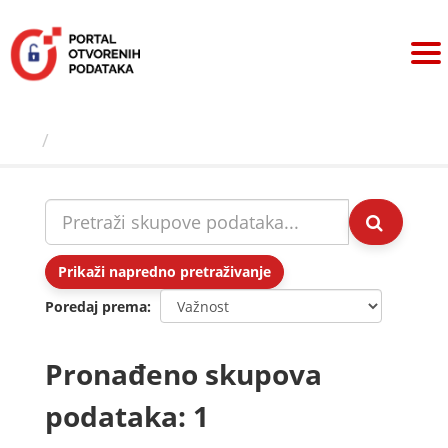
Preskoči
na
sadržaj
Skupovi podаtаkа
Prikaži napredno pretraživanje
Poredaj prema
Pronađeno skupova
podataka: 1