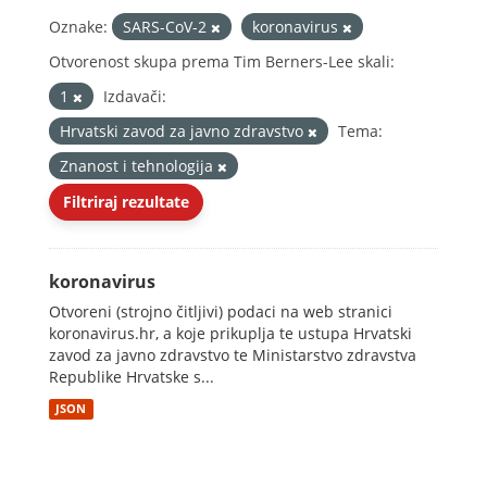
Oznake:
SARS-CoV-2
koronavirus
Otvorenost skupa prema Tim Berners-Lee skali:
1
Izdavači:
Hrvatski zavod za javno zdravstvo
Tema:
Znanost i tehnologija
Filtriraj rezultate
koronavirus
Otvoreni (strojno čitljivi) podaci na web stranici
koronavirus.hr, a koje prikuplja te ustupa Hrvatski
zavod za javno zdravstvo te Ministarstvo zdravstva
Republike Hrvatske s...
JSON