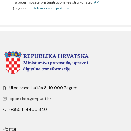
Također možete pristupiti ovom registru koristeći
API
(pogledajte
Dokumenаtаcijа API-jа
).