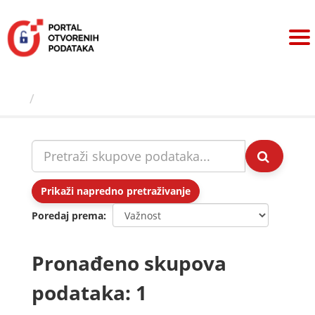
Preskoči
na
sadržaj
Skupovi podаtаkа
Prikaži napredno pretraživanje
Poredaj prema
Pronađeno skupova
podataka: 1