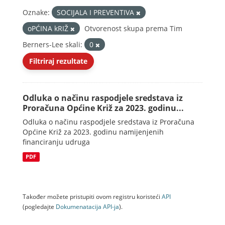
Oznake:
SOCIJALA I PREVENTIVA
oPĆINA kRIŽ
Otvorenost skupa prema Tim
Berners-Lee skali:
0
Filtriraj rezultate
Odluka o načinu raspodjele sredstava iz
Proračuna Općine Križ za 2023. godinu...
Odluka o načinu raspodjele sredstava iz Proračuna
Općine Križ za 2023. godinu namijenjenih
financiranju udruga
PDF
Također možete pristupiti ovom registru koristeći
API
(pogledajte
Dokumenаtаcijа API-jа
).