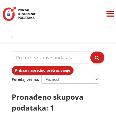
Preskoči
na
sadržaj
Skupovi podаtаkа
Prikaži napredno pretraživanje
Poredaj prema
Pronađeno skupova
podataka: 1