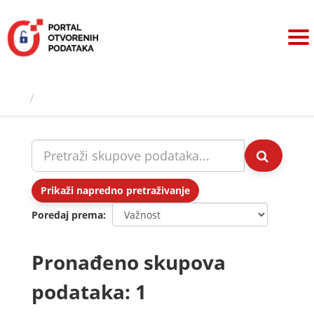
Preskoči
na
sadržaj
Skupovi podаtаkа
Prikaži napredno pretraživanje
Poredaj prema
Pronađeno skupova
podataka: 1