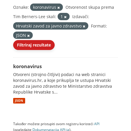
Oznake:
koronavirus
Otvorenost skupa prema
Tim Berners-Lee skali:
1
Izdavači:
Hrvatski zavod za javno zdravstvo
Formati:
JSON
Filtriraj rezultate
koronavirus
Otvoreni (strojno čitljivi) podaci na web stranici
koronavirus.hr, a koje prikuplja te ustupa Hrvatski
zavod za javno zdravstvo te Ministarstvo zdravstva
Republike Hrvatske s...
JSON
Također možete pristupiti ovom registru koristeći
API
(pogledajte
Dokumenаtаcijа API-jа
).