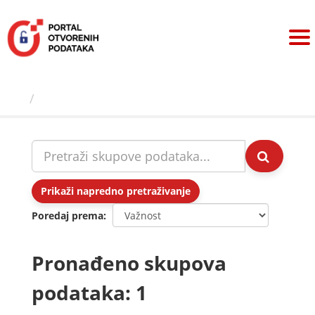
Preskoči
na
sadržaj
Skupovi podаtаkа
Prikaži napredno pretraživanje
Poredaj prema
Pronađeno skupova
podataka: 1