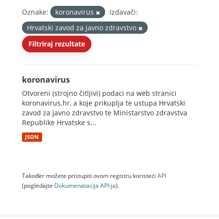
Oznake:
koronavirus
Izdavači:
Hrvatski zavod za javno zdravstvo
Filtriraj rezultate
koronavirus
Otvoreni (strojno čitljivi) podaci na web stranici
koronavirus.hr, a koje prikuplja te ustupa Hrvatski
zavod za javno zdravstvo te Ministarstvo zdravstva
Republike Hrvatske s...
JSON
Također možete pristupiti ovom registru koristeći
API
(pogledajte
Dokumenаtаcijа API-jа
).