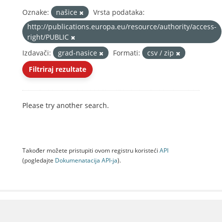
Oznake:
našice
Vrsta podataka:
http://publications.europa.eu/resource/authority/access-
right/PUBLIC
Izdavači:
grad-nasice
Formati:
csv / zip
Filtriraj rezultate
Please try another search.
Također možete pristupiti ovom registru koristeći
API
(pogledajte
Dokumenаtаcijа API-jа
).