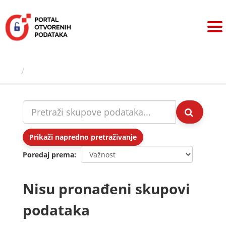
Preskoči
na
sadržaj
Skupovi podаtаkа
Prikaži napredno pretraživanje
Poredaj prema
Nisu pronađeni skupovi
podataka