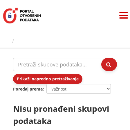
Preskoči
na
sadržaj
Skupovi podаtаkа
Prikaži napredno pretraživanje
Poredaj prema
Nisu pronađeni skupovi
podataka