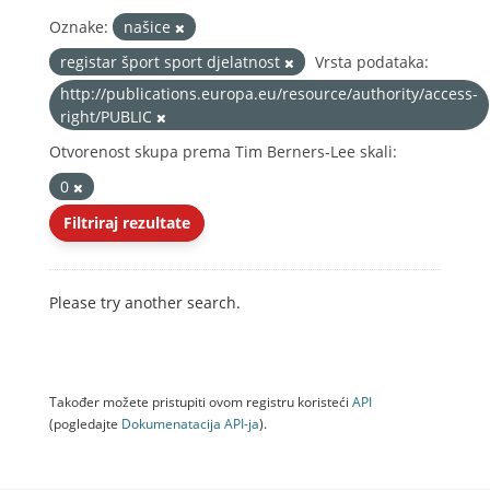
Oznake:
našice
registar šport sport djelatnost
Vrsta podataka:
http://publications.europa.eu/resource/authority/access-
right/PUBLIC
Otvorenost skupa prema Tim Berners-Lee skali:
0
Filtriraj rezultate
Please try another search.
Također možete pristupiti ovom registru koristeći
API
(pogledajte
Dokumenаtаcijа API-jа
).