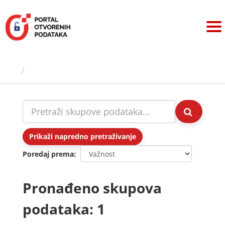
Preskoči
na
sadržaj
Skupovi podаtаkа
Prikaži napredno pretraživanje
Poredaj prema
Pronađeno skupova
podataka: 1