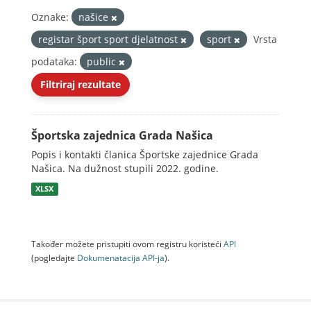
Oznake:
našice
registar šport sport djelatnost
sport
Vrsta
podataka:
public
Filtriraj rezultate
Športska zajednica Grada Našica
Popis i kontakti članica Športske zajednice Grada
Našica. Na dužnost stupili 2022. godine.
XLSX
Također možete pristupiti ovom registru koristeći
API
(pogledajte
Dokumenаtаcijа API-jа
).