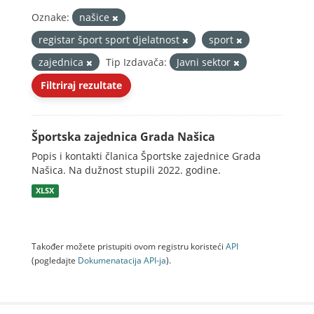
Oznake:
našice
registar šport sport djelatnost
sport
zajednica
Tip Izdavača:
Javni sektor
Filtriraj rezultate
Športska zajednica Grada Našica
Popis i kontakti članica Športske zajednice Grada
Našica. Na dužnost stupili 2022. godine.
XLSX
Također možete pristupiti ovom registru koristeći
API
(pogledajte
Dokumenаtаcijа API-jа
).