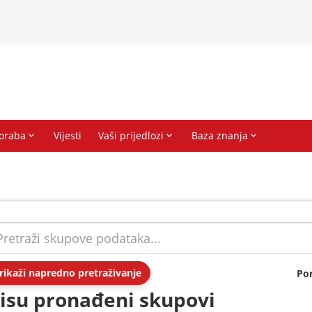
rikaži napredno pretraživanje
Po
isu pronađeni skupovi