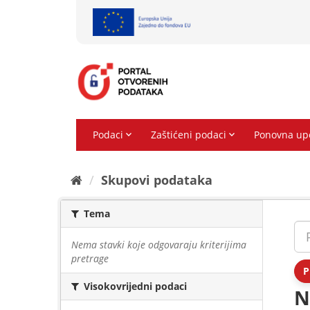
Preskoči
na
sadržaj
Skupovi podаtаkа
Tema
Nema stavki koje odgovaraju kriterijima
pretrage
P
Visokovrijedni podaci
N