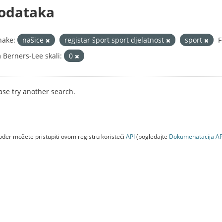
odataka
nake:
našice
registar šport sport djelatnost
sport
F
 Berners-Lee skali:
0
ase try another search.
đer možete pristupiti ovom registru koristeći
API
(pogledajte
Dokumenаtаcijа AP