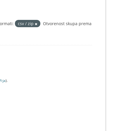
ormati:
csv / zip
Otvorenost skupa prema
I-jа
).