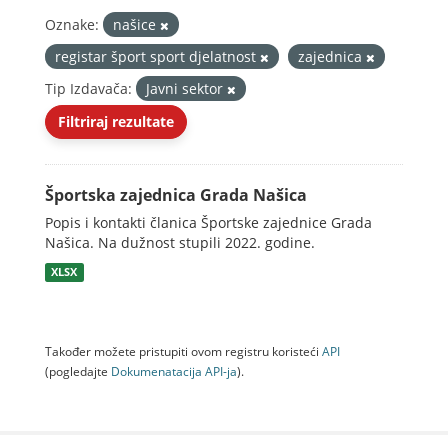
Oznake:
našice
registar šport sport djelatnost
zajednica
Tip Izdavača:
Javni sektor
Filtriraj rezultate
Športska zajednica Grada Našica
Popis i kontakti članica Športske zajednice Grada
Našica. Na dužnost stupili 2022. godine.
XLSX
Također možete pristupiti ovom registru koristeći
API
(pogledajte
Dokumenаtаcijа API-jа
).