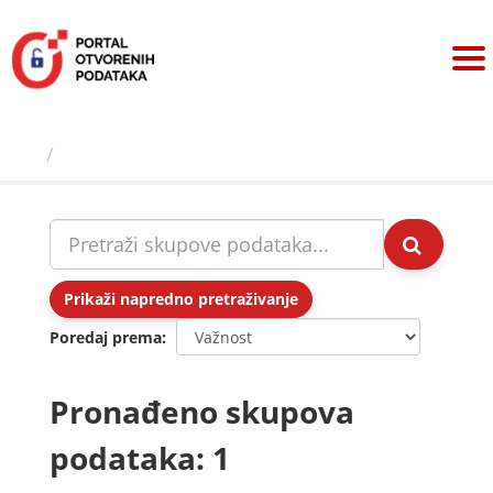
Preskoči
na
sadržaj
Skupovi podаtаkа
Prikaži napredno pretraživanje
Poredaj prema
Pronađeno skupova
podataka: 1