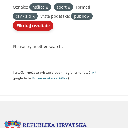
Oznake:
našice
sport
Formati:
csv / zip
Vrsta podataka:
public
Filtriraj rezultate
Please try another search.
Također možete pristupiti ovom registru koristeći
API
(pogledajte
Dokumenаtаcijа API-jа
).