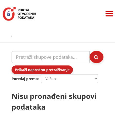
Preskoči
na
sadržaj
Skupovi podаtаkа
Prikaži napredno pretraživanje
Poredaj prema
Nisu pronađeni skupovi
podataka