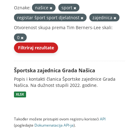
Oznake:
našice
sport
registar šport sport djelatnost
zajednica
Otvorenost skupa prema Tim Berners-Lee skali:
0
Filtriraj rezultate
Športska zajednica Grada Našica
Popis i kontakti članica Športske zajednice Grada
Našica. Na dužnost stupili 2022. godine.
XLSX
Također možete pristupiti ovom registru koristeći
API
(pogledajte
Dokumenаtаcijа API-jа
).