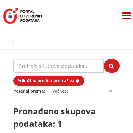
Preskoči
na
sadržaj
Skupovi podаtаkа
Prikaži napredno pretraživanje
Poredaj prema
Pronađeno skupova
podataka: 1