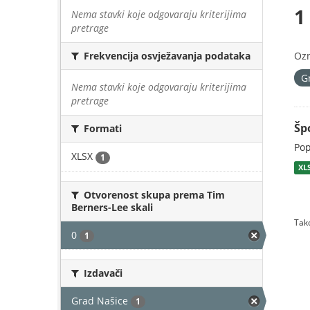
1
Nema stavki koje odgovaraju kriterijima
pretrage
Oz
Frekvencija osvježavanja podataka
G
Nema stavki koje odgovaraju kriterijima
pretrage
Šp
Formati
Pop
XLSX
1
XL
Otvorenost skupa prema Tim
Berners-Lee skali
Tako
0
1
Izdavači
Grad Našice
1