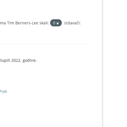
ma Tim Berners-Lee skali:
0
Izdavači:
tupili 2022. godine.
I-jа
).