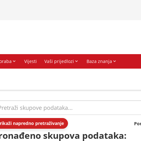
rikaži napredno pretraživanje
Po
ronađeno skupova podataka: