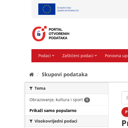
Preskoči
na
sadržaj
Skupovi podаtаkа
Tema
Obrazovanje, kultura i sport
1
Prikaži samo popularno
P
P
Visokovrijedni podaci