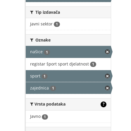
Tip izdavača
Javni sektor
1
Oznake
našice
1
registar šport sport djelatnost
1
sport
1
zajednica
1
Vrsta podataka
?
Javno
1