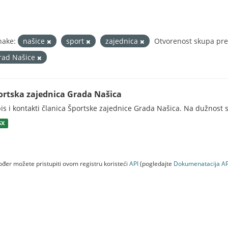
nake:
našice
sport
zajednica
Otvorenost skupa pre
rad Našice
ortska zajednica Grada Našica
is i kontakti članica Športske zajednice Grada Našica. Na dužnost s
SX
đer možete pristupiti ovom registru koristeći
API
(pogledajte
Dokumenаtаcijа AP