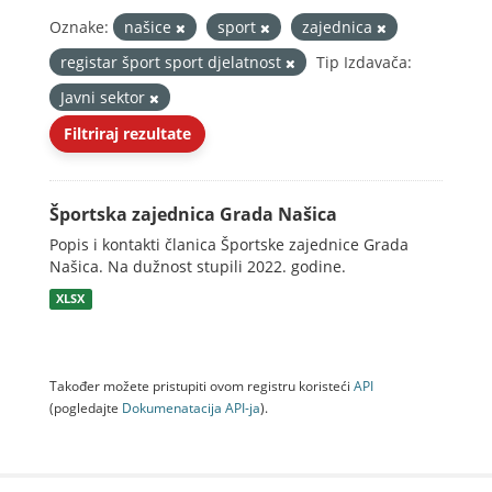
Oznake:
našice
sport
zajednica
registar šport sport djelatnost
Tip Izdavača:
Javni sektor
Filtriraj rezultate
Športska zajednica Grada Našica
Popis i kontakti članica Športske zajednice Grada
Našica. Na dužnost stupili 2022. godine.
XLSX
Također možete pristupiti ovom registru koristeći
API
(pogledajte
Dokumenаtаcijа API-jа
).