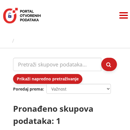
Preskoči
na
sadržaj
Skupovi podаtаkа
Prikaži napredno pretraživanje
Poredaj prema
Pronađeno skupova
podataka: 1