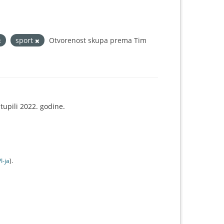
sport
Otvorenost skupa prema Tim
tupili 2022. godine.
I-jа
).