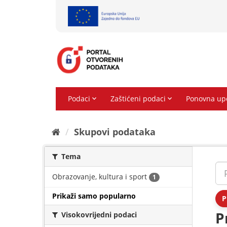
Preskoči
na
sadržaj
Skupovi podаtаkа
Tema
Obrazovanje, kultura i sport
1
Prikaži samo popularno
P
P
Visokovrijedni podaci