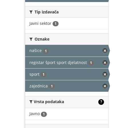
Tip izdavača
Javni sektor
1
Oznake
našice
1
registar šport sport djelatnost
1
sport
1
zajednica
1
Vrsta podataka
?
Javno
1