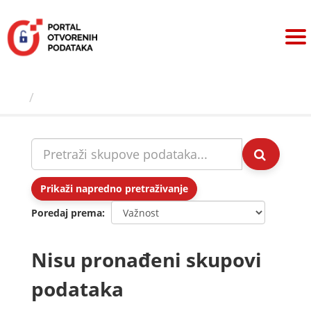
Preskoči
na
sadržaj
Skupovi podаtаkа
Prikaži napredno pretraživanje
Poredaj prema
Nisu pronađeni skupovi
podataka