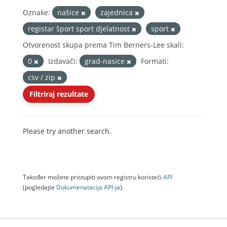
Oznake:
našice
zajednica
registar šport sport djelatnost
sport
Otvorenost skupa prema Tim Berners-Lee skali:
0
Izdavači:
grad-nasice
Formati:
csv / zip
Filtriraj rezultate
Please try another search.
Također možete pristupiti ovom registru koristeći
API
(pogledajte
Dokumenаtаcijа API-jа
).