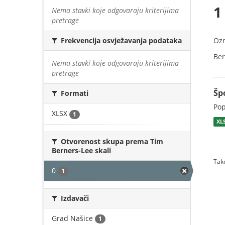
1
Nema stavki koje odgovaraju kriterijima
pretrage
Oz
Frekvencija osvježavanja podataka
Ber
Nema stavki koje odgovaraju kriterijima
pretrage
Šp
Formati
Pop
XLSX
1
XL
Otvorenost skupa prema Tim
Berners-Lee skali
Tako
0
1
Izdavači
Grad Našice
1