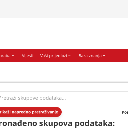
rikaži napredno pretraživanje
Po
ronađeno skupova podataka: