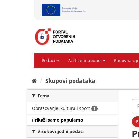
Preskoči
na
sadržaj
Skupovi podаtаkа
Tema
Obrazovanje, kultura i sport
1
Prikaži samo popularno
P
P
Visokovrijedni podaci