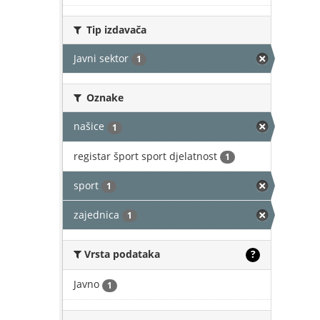
Tip izdavača
Javni sektor
1
Oznake
našice
1
registar šport sport djelatnost
1
sport
1
zajednica
1
Vrsta podataka
?
Javno
1