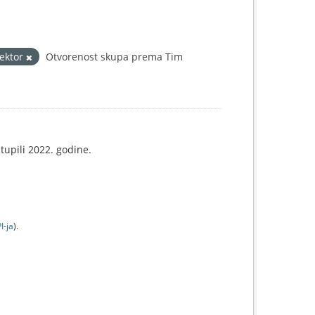
sektor
Otvorenost skupa prema Tim
tupili 2022. godine.
I-jа
).