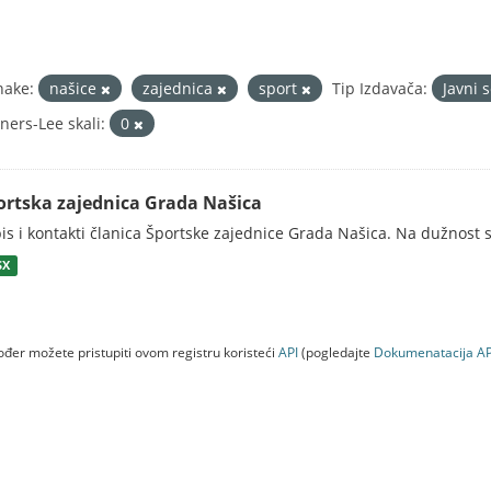
nake:
našice
zajednica
sport
Tip Izdavača:
Javni 
ners-Lee skali:
0
ortska zajednica Grada Našica
is i kontakti članica Športske zajednice Grada Našica. Na dužnost s
SX
đer možete pristupiti ovom registru koristeći
API
(pogledajte
Dokumenаtаcijа AP