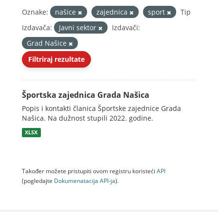
Oznake:
našice
zajednica
sport
Tip
Izdavača:
Javni sektor
Izdavači:
Grad Našice
Filtriraj rezultate
Športska zajednica Grada Našica
Popis i kontakti članica Športske zajednice Grada
Našica. Na dužnost stupili 2022. godine.
XLSX
Također možete pristupiti ovom registru koristeći
API
(pogledajte
Dokumenаtаcijа API-jа
).