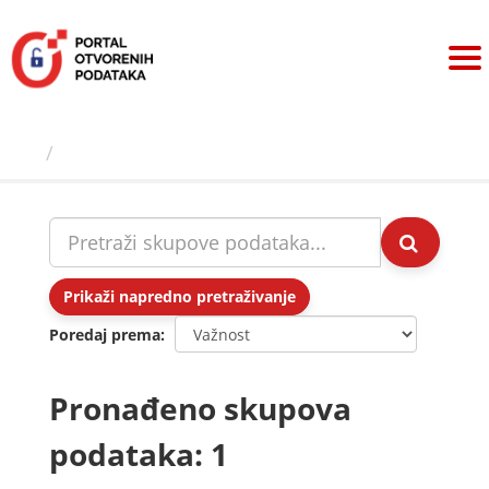
Preskoči
na
sadržaj
Skupovi podаtаkа
Prikaži napredno pretraživanje
Poredaj prema
Pronađeno skupova
podataka: 1