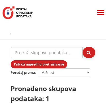
Preskoči
na
sadržaj
Skupovi podаtаkа
Prikaži napredno pretraživanje
Poredaj prema
Pronađeno skupova
podataka: 1