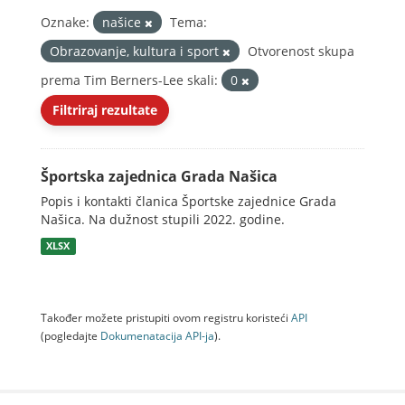
Oznake:
našice
Tema:
Obrazovanje, kultura i sport
Otvorenost skupa
prema Tim Berners-Lee skali:
0
Filtriraj rezultate
Športska zajednica Grada Našica
Popis i kontakti članica Športske zajednice Grada
Našica. Na dužnost stupili 2022. godine.
XLSX
Također možete pristupiti ovom registru koristeći
API
(pogledajte
Dokumenаtаcijа API-jа
).