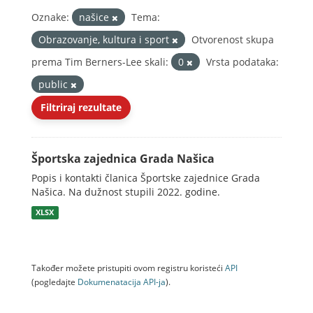
Oznake:
našice
Tema:
Obrazovanje, kultura i sport
Otvorenost skupa
prema Tim Berners-Lee skali:
0
Vrsta podataka:
public
Filtriraj rezultate
Športska zajednica Grada Našica
Popis i kontakti članica Športske zajednice Grada
Našica. Na dužnost stupili 2022. godine.
XLSX
Također možete pristupiti ovom registru koristeći
API
(pogledajte
Dokumenаtаcijа API-jа
).