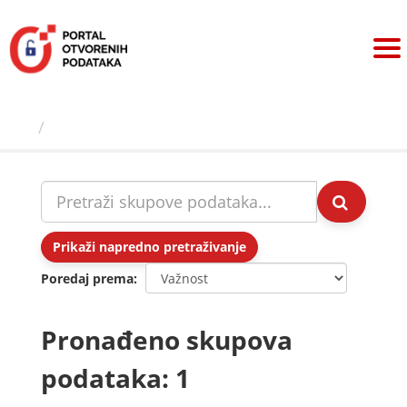
Preskoči
na
sadržaj
Skupovi podаtаkа
Prikaži napredno pretraživanje
Poredaj prema
Pronađeno skupova
podataka: 1