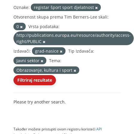
Oznake:
registar šport sport djelatnost
Otvorenost skupa prema Tim Berners-Lee skali:
0
Vrsta podataka:
http://publications.europa.eu/resource/authority/access-
right/PUBLIC
Izdavači:
grad-nasice
Tip Izdavača:
Javni sektor
Tema:
Obrazovanje, kultura i sport
Filtriraj rezultate
Please try another search.
Također možete pristupiti ovom registru koristeći
API