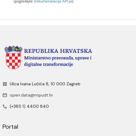
(pogledajte
Dokumenаtаcijа API-jа
).