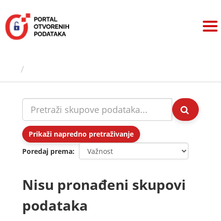
Preskoči
na
sadržaj
Skupovi podаtаkа
Prikaži napredno pretraživanje
Poredaj prema
Nisu pronađeni skupovi
podataka