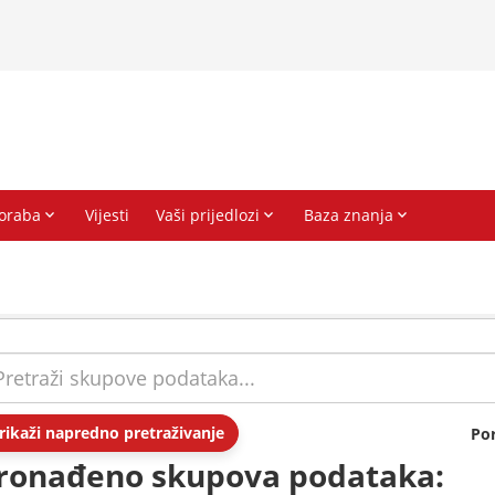
rikaži napredno pretraživanje
Po
ronađeno skupova podataka: