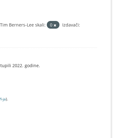
im Berners-Lee skali:
0
Izdavači:
tupili 2022. godine.
I-jа
).