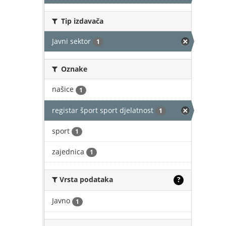
Tip izdavača
Javni sektor
1
Oznake
našice
1
registar šport sport djelatnost
1
sport
1
zajednica
1
Vrsta podataka
?
Javno
1