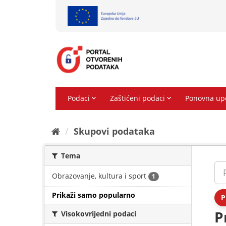
Preskoči
na
sadržaj
Skupovi podаtаkа
Tema
Obrazovanje, kultura i sport
1
Prikaži samo popularno
P
P
Visokovrijedni podaci