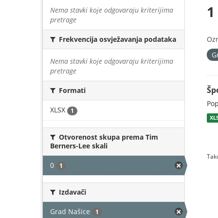
1
Nema stavki koje odgovaraju kriterijima
pretrage
Oz
Frekvencija osvježavanja podataka
G
Nema stavki koje odgovaraju kriterijima
pretrage
Šp
Formati
Pop
XLSX
1
XL
Otvorenost skupa prema Tim
Berners-Lee skali
Tako
0
1
Izdavači
Grad Našice
1