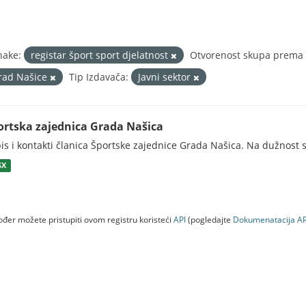
nake:
registar šport sport djelatnost
Otvorenost skupa prema T
rad Našice
Tip Izdavača:
Javni sektor
ortska zajednica Grada Našica
is i kontakti članica Športske zajednice Grada Našica. Na dužnost s
SX
đer možete pristupiti ovom registru koristeći
API
(pogledajte
Dokumenаtаcijа AP