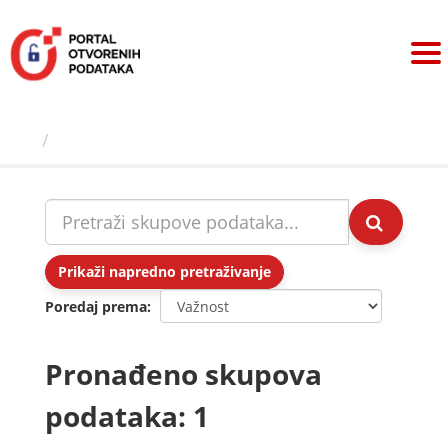
Preskoči
na
sadržaj
Skupovi podаtаkа
Prikaži napredno pretraživanje
Poredaj prema
Pronađeno skupova
podataka: 1