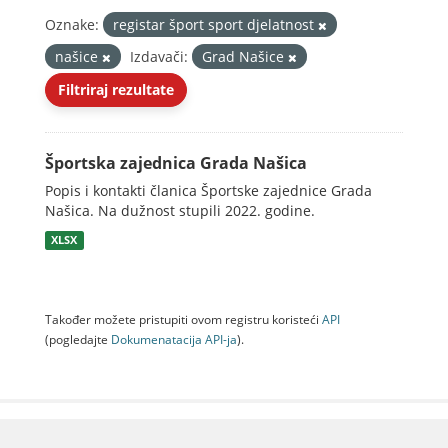
Oznake:
registar šport sport djelatnost
našice
Izdavači:
Grad Našice
Filtriraj rezultate
Športska zajednica Grada Našica
Popis i kontakti članica Športske zajednice Grada
Našica. Na dužnost stupili 2022. godine.
XLSX
Također možete pristupiti ovom registru koristeći
API
(pogledajte
Dokumenаtаcijа API-jа
).