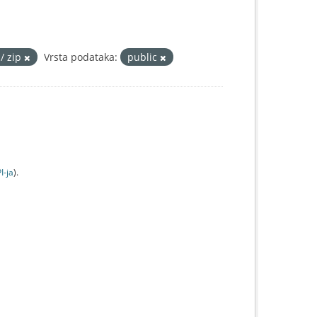
 / zip
Vrsta podataka:
public
I-jа
).