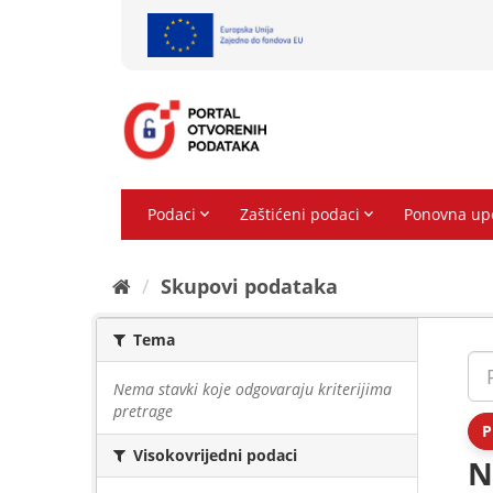
Preskoči
na
sadržaj
Skupovi podаtаkа
Tema
Nema stavki koje odgovaraju kriterijima
pretrage
P
Visokovrijedni podaci
N