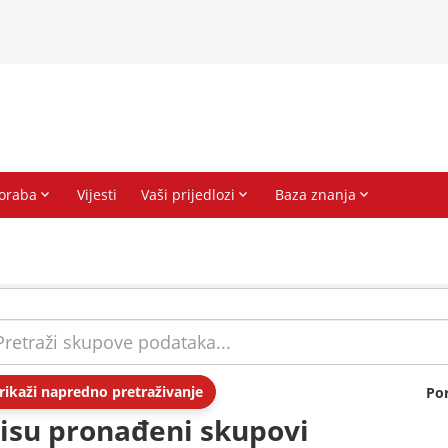
rikaži napredno pretraživanje
Po
isu pronađeni skupovi