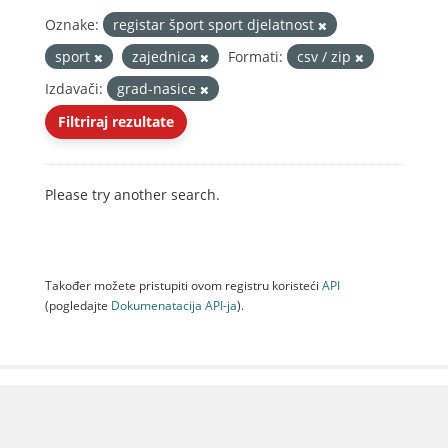
Oznake:
registar šport sport djelatnost
sport
zajednica
Formati:
csv / zip
Izdavači:
grad-nasice
Filtriraj rezultate
Please try another search.
Također možete pristupiti ovom registru koristeći
API
(pogledajte
Dokumenаtаcijа API-jа
).