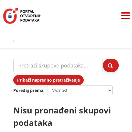
Preskoči
na
sadržaj
Skupovi podаtаkа
Prikaži napredno pretraživanje
Poredaj prema
Nisu pronađeni skupovi
podataka