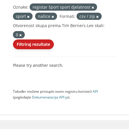
Oznake:
registar šport sport djelatnost
sport
našice
Formati:
csv / zip
Otvorenost skupa prema Tim Berners-Lee skali:
0
Filtriraj rezultate
Please try another search.
Također možete pristupiti ovom registru koristeći
API
(pogledajte
Dokumenаtаcijа API-jа
).