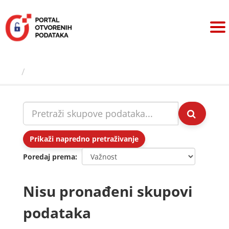
Preskoči
na
sadržaj
Skupovi podаtаkа
Prikaži napredno pretraživanje
Poredaj prema
Nisu pronađeni skupovi
podataka