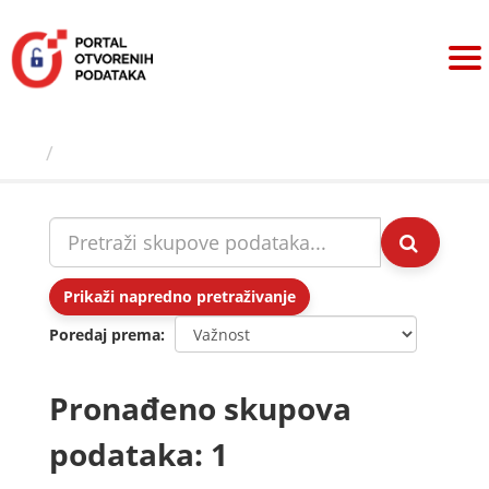
Preskoči
na
sadržaj
Skupovi podаtаkа
Prikaži napredno pretraživanje
Poredaj prema
Pronađeno skupova
podataka: 1