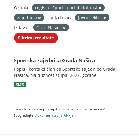
Oznake:
registar šport sport djelatnost
zajednica
Tip Izdavača:
Javni sektor
Izdavači:
Grad Našice
Filtriraj rezultate
Športska zajednica Grada Našica
Popis i kontakti članica Športske zajednice Grada
Našica. Na dužnost stupili 2022. godine.
XLSX
Također možete pristupiti ovom registru koristeći
API
(pogledajte
Dokumenаtаcijа API-jа
).