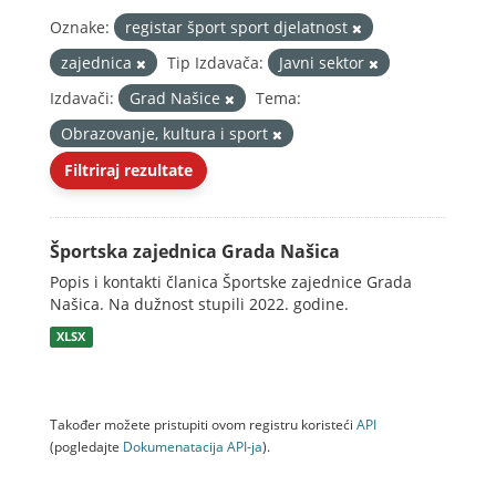
Oznake:
registar šport sport djelatnost
zajednica
Tip Izdavača:
Javni sektor
Izdavači:
Grad Našice
Tema:
Obrazovanje, kultura i sport
Filtriraj rezultate
Športska zajednica Grada Našica
Popis i kontakti članica Športske zajednice Grada
Našica. Na dužnost stupili 2022. godine.
XLSX
Također možete pristupiti ovom registru koristeći
API
(pogledajte
Dokumenаtаcijа API-jа
).