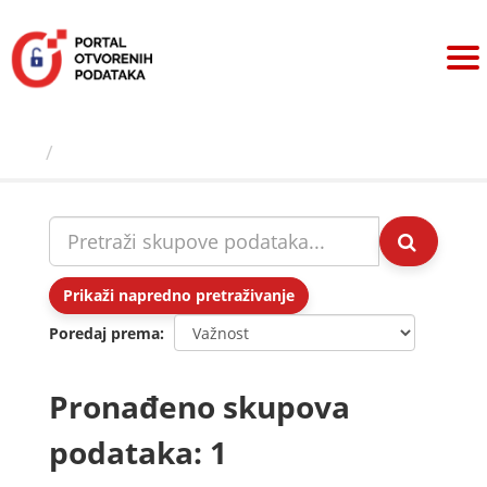
Preskoči
na
sadržaj
Skupovi podаtаkа
Prikaži napredno pretraživanje
Poredaj prema
Pronađeno skupova
podataka: 1