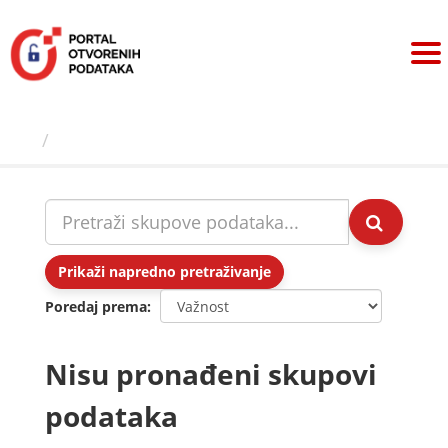
Preskoči
na
sadržaj
Skupovi podаtаkа
Prikaži napredno pretraživanje
Poredaj prema
Nisu pronađeni skupovi
podataka