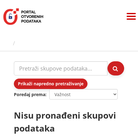
Preskoči
na
sadržaj
Skupovi podаtаkа
Prikaži napredno pretraživanje
Poredaj prema
Nisu pronađeni skupovi
podataka