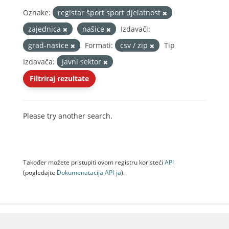
Oznake:
registar šport sport djelatnost
zajednica
našice
Izdavači:
grad-nasice
Formati:
csv / zip
Tip
Izdavača:
Javni sektor
Filtriraj rezultate
Please try another search.
Također možete pristupiti ovom registru koristeći
API
(pogledajte
Dokumenаtаcijа API-jа
).