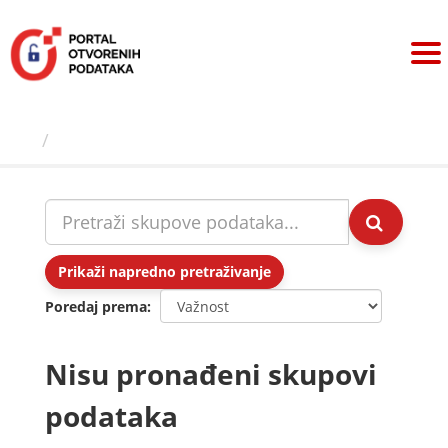
Preskoči
na
sadržaj
Skupovi podаtаkа
Prikaži napredno pretraživanje
Poredaj prema
Nisu pronađeni skupovi
podataka