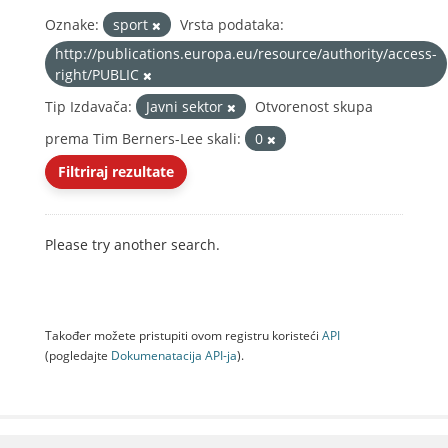
Oznake:
sport
Vrsta podataka:
http://publications.europa.eu/resource/authority/access-
right/PUBLIC
Tip Izdavača:
Javni sektor
Otvorenost skupa
prema Tim Berners-Lee skali:
0
Filtriraj rezultate
Please try another search.
Također možete pristupiti ovom registru koristeći
API
(pogledajte
Dokumenаtаcijа API-jа
).