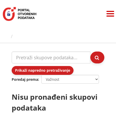
Preskoči
na
sadržaj
Skupovi podаtаkа
Prikaži napredno pretraživanje
Poredaj prema
Nisu pronađeni skupovi
podataka