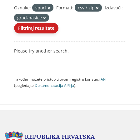
Oznake:
sport
Formati:
csv / zip
Izdavači:
grad-nasice
Filtriraj rezultate
Please try another search.
Također možete pristupiti ovom registru koristeći
API
(pogledajte
Dokumenаtаcijа API-jа
).