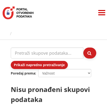
Preskoči
na
sadržaj
Skupovi podаtаkа
Prikaži napredno pretraživanje
Poredaj prema
Nisu pronađeni skupovi
podataka