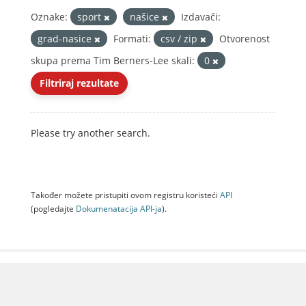
Oznake:
sport
našice
Izdavači:
grad-nasice
Formati:
csv / zip
Otvorenost
skupa prema Tim Berners-Lee skali:
0
Filtriraj rezultate
Please try another search.
Također možete pristupiti ovom registru koristeći
API
(pogledajte
Dokumenаtаcijа API-jа
).